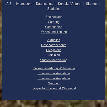
A-Z
|
Impressum
|
Datenschutz
|
Kontakt / Anfahrt
|
Sitemap
|
Stadtplan
Speisepläne
Catering
Campusplan
Essen und Trinken
Aktuelles
Geschäftsberichte
Fotogalerie
Leitlinien
Studienfinanzierung
Online-Bewerbung Wohnheime
Privatzimmer-Annahme
Privatzimmer-Angebote
Wohnen
Bergische Universität Wuppertal