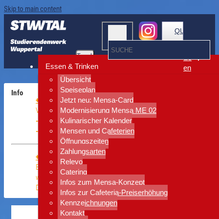
Skip to main content
QUICKLINKS
Toggle
de
navigation
Essen & Trinken
en
Übersicht
Speiseplan
+++ Schließungen während der Semesterferien
Jetzt neu: Mensa-Card
Vom
10.08. bis 25.09.
sind komplett geschlossen:
Modernisierung Mensa ME 02
- Cafeteria ME 03
Kulinarischer Kalender
- Kaffeebar "ins Grüne"
Mensen und Cafeterien
Öffnungszeiten
Zahlungsarten
+++ Updates Mensa-Spülstraße
Relevo
Bis zur Wiedereröffnung der neuen Spülstraße stehen
Catering
weiterhin die Abräumstationen zur Verfügung.
Infos zum Mensa-Konzept
Danke für eure Geduld und Kooperation!
Infos zur Cafeteria-Preiserhöhung
Kennzeichnungen
Kontakt