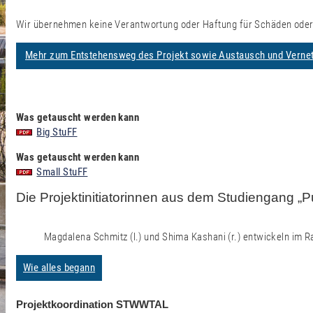
Wir übernehmen keine Verantwortung oder Haftung für Schäden oder
Mehr zum Entstehensweg des Projekt sowie Austausch und Verne
Was getauscht werden kann
Big StuFF
Was getauscht werden kann
Small StuFF
Die Projektinitiatorinnen aus dem Studiengang „Pu
Magdalena Schmitz (l.) und Shima Kashani (r.) entwickeln im
Wie alles begann
Projektkoordination STWWTAL