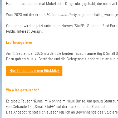
Habt ihr auch schon mal Möbel oder Dinge übrig gehabt, die noch viel
Was 2023 mit der ersten
Möbeltausch-Party
begonnen hatte, wurde j
Getauscht wird ab jetzt unter dem Namen “StuFF - Students Find Fur
Public Interest Design.
Eröffnungsfeier
Am 1. September 2025 wurden die beiden Tauschräume Big & Small Stu
Dazu gab es Musik, Getränke und die Gelegenheit, andere Leute au
Hier findest du einen Rückblick
Wo wird getauscht?
Es gibt 2 Tauschräume im Wohnheim Neue Burse, um genug Stauraum au
von Gebäude 14, „Small StuFF“ auf der Rückseite des Gebäudes.
Das Angebot richtet sich ausschließlich an Bewohnende des Studie