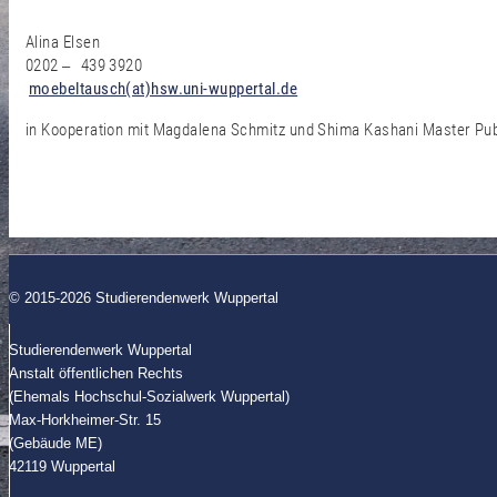
Alina Elsen
0202
439 3920
–
moebeltausch(at)hsw.uni-wuppertal.de
in Kooperation mit Magdalena Schmitz und Shima Kashani Master Pub
© 2015-2026 Studierendenwerk Wuppertal
Studierendenwerk Wuppertal
Anstalt öffentlichen Rechts
(Ehemals Hochschul-Sozialwerk Wuppertal)
Max-Horkheimer-Str. 15
(Gebäude ME)
42119 Wuppertal