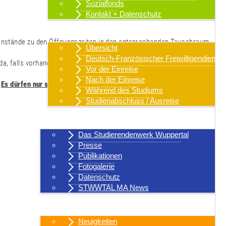
Sozialfonds
Kontakt + Datenschutz
Internationales
genstände zu den Öffnungszeiten in den entsprechenden Tauschraum
Übersicht
Deutsch-Französischer Freiwilligendienst
a, falls vorhanden.
Vor der Einreise
Nach der Einreise
.
Es dürfen nur saubere, funktionierende Dinge abgegeben werden -
Während des Studiums
Studienabschluss / Ausreise
Über uns
Das Studierendenwerk Wuppertal
Presse
Publikationen
Fotogalerie
Datenschutz
STWWTAL MA News
Aktuelles
Neuigkeiten