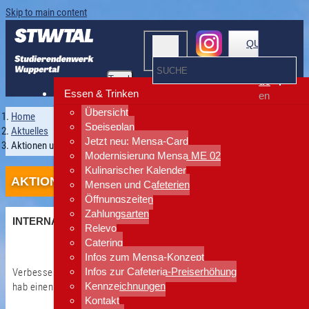
Skip to main content
QUICKLINKS
Toggle
de
navigation
Essen & Trinken
en
Übersicht
Home
Speiseplan
Aktuelles
Jetzt neu: Mensa-Card
Aktionen und Events
Modernisierung Mensa ME 02
Kulinarischer Kalender
AKTIONEN UND EVENTS
Mensen und Cafeterien
Öffnungszeiten
Zahlungsarten
INTERNATIONALE STAMMTISCHE
Relevo
Catering
Infos zum Mensa-Konzept
Infos zur Cafeteria-Preiserhöhung
Verbesser deine Sprachkenntnisse, lern neue Leute kennen und
Kennzeichnungen
hab einen Abend in netter Atmosphäre.
Kontakt