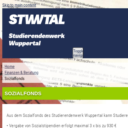
Skip to main content
Toggle
navigation
Home
Finanzen & Beratung
Sozialfonds
SOZIALFONDS
Aus dem Sozialfonds des Studierendenwerk Wuppertal kann Studierend
• Vergabe von Sozialstipendien erfolgt maximal 3 x bis zu 930 €