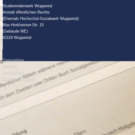
Studierendenwerk Wuppertal
Anstalt öffentlichen Rechts
(Ehemals Hochschul-Sozialwerk Wuppertal)
Max-Horkheimer-Str. 15
(Gebäude ME)
42119 Wuppertal
Speisepläne
Catering
Campusplan
Essen und Trinken