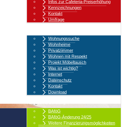
Infos zur Cafeteria-Preiserhöhung
Kennzeichnungen
Kontakt
Umfrage
Wohnen
Wohnungssuche
Wohnheime
Privatzimmer
Wohnen mit Respekt
Projekt Möbeltausch
Was ist wichtig?
Internet
Datenschutz
Kontakt
Download
Finanzen & Beratung
BAföG
BAföG-Änderung 24/25
Weitere Finanzierungsmöglichkeiten