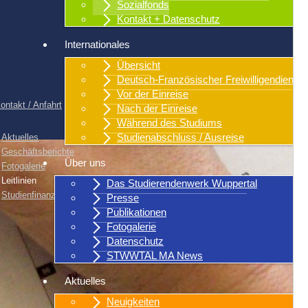
Sozialfonds
Kontakt + Datenschutz
Internationales
Übersicht
Deutsch-Französischer Freiwilligendienst
Vor der Einreise
ontakt / Anfahrt
|
Sitemap
|
Stadtplan
Nach der Einreise
Während des Studiums
Studienabschluss / Ausreise
Aktuelles
Geschäftsberichte
Über uns
Fotogalerie
Leitlinien
Das Studierendenwerk Wuppertal
Studienfinanzierung
Presse
Publikationen
Fotogalerie
Datenschutz
STWWTAL MA News
Aktuelles
Neuigkeiten