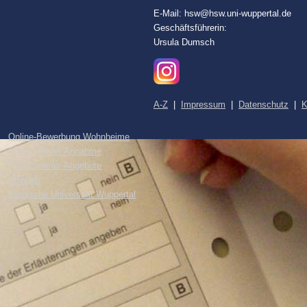
E-Mail: hsw@hsw.uni-wuppertal.de
Geschäftsführerin:
Ursula Dumsch
A-Z
|
Impressum
|
Datenschutz
|
K
Online-Bewerbung Wohnheime
Privatzimmer-Annahme
Privatzimmer-Angebote
Wohnen
Bergische Universität Wuppertal