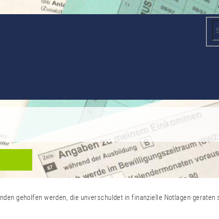
en geholfen werden, die unverschuldet in finanzielle Notlagen geraten 