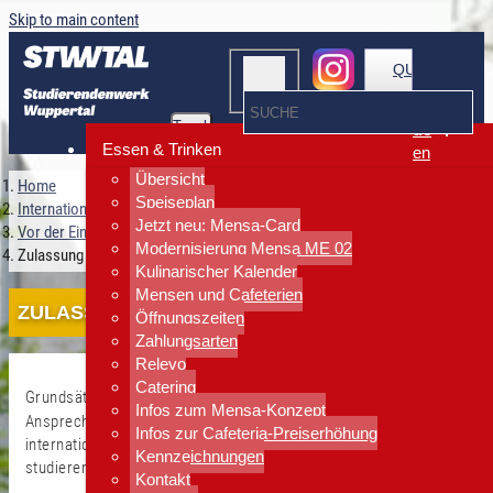
Skip to main content
QUICKLINKS
Toggle
de
navigation
Essen & Trinken
en
Übersicht
Home
Speiseplan
Internationales
Jetzt neu: Mensa-Card
Vor der Einreise
Modernisierung Mensa ME 02
Zulassung
Kulinarischer Kalender
Mensen und Cafeterien
ZULASSUNG
Öffnungszeiten
Zahlungsarten
Relevo
Catering
Grundsätzlich ist das
International Center (I-Center)
Infos zum Mensa-Konzept
Ansprechpartner, wenn es darum geht, wer mit welchem
Infos zur Cafeteria-Preiserhöhung
internationalen Schul- oder Studienabschluss in Deutschland
Kennzeichnungen
studieren darf.
Kontakt