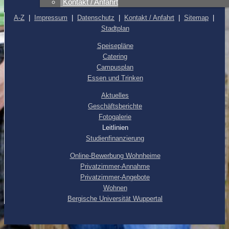
Kontakt / Anfahrt
A-Z
|
Impressum
|
Datenschutz
|
Kontakt / Anfahrt
|
Sitemap
|
Stadtplan
Speisepläne
Catering
Campusplan
Essen und Trinken
Aktuelles
Geschäftsberichte
Fotogalerie
Leitlinien
Studienfinanzierung
Online-Bewerbung Wohnheime
Privatzimmer-Annahme
Privatzimmer-Angebote
Wohnen
Bergische Universität Wuppertal