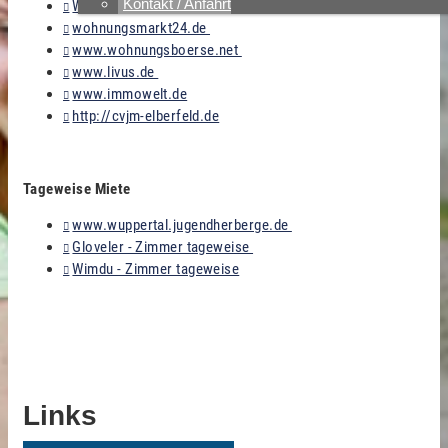
Kontakt / Anfahrt
Wuppertaler Wohnungsunternehmen
wohnungsmarkt24.de
www.wohnungsboerse.net
www.livus.de
www.immowelt.de
http://cvjm-elberfeld.de
Tageweise Miete
www.wuppertal.jugendherberge.de
Gloveler - Zimmer tageweise
Wimdu - Zimmer tageweise
Links