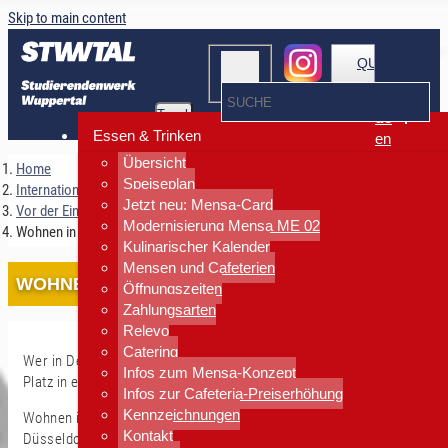
Skip to main content
QUICKLINKS
Toggle
de
navigation
Essen & Trinken
en
Übersicht
Home
Speiseplan
Internationales
Jetzt neu: Mensa-Card
Vor der Einreise
Modernisierung Mensa ME 02
Wohnen in Wuppertal
Kulinarischer Kalender
Mensen und Cafeterien
WOHNEN IN WUPPERTAL
Öffnungszeiten
Zahlungsarten
Relevo
Catering
Wer in Deutschland studiert, bekommt
nicht
automatisch einen
Infos zum Mensa-Konzept
Platz in einem Studierendenwohnheim!
Infos zur Cafeteria-Preiserhöhung
Kennzeichnungen
Wohnen in Wuppertal ist, im Vergleich zu den Nachbarstädten
Kontakt
Düsseldorf oder Köln, noch recht günstig, aber Sie müssen sich