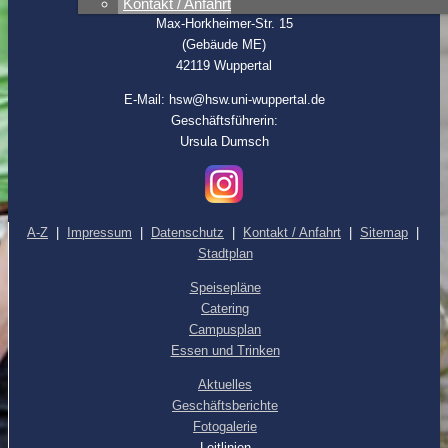
(Ehemals Hochschul-Sozialwerk Wuppertal)
Kontakt / Anfahrt
Max-Horkheimer-Str. 15
(Gebäude ME)
42119 Wuppertal
E-Mail: hsw@hsw.uni-wuppertal.de
Geschäftsführerin:
Ursula Dumsch
A-Z
|
Impressum
|
Datenschutz
|
Kontakt / Anfahrt
|
Sitemap
|
Stadtplan
Speisepläne
Catering
Campusplan
Essen und Trinken
Aktuelles
Geschäftsberichte
Fotogalerie
Leitlinien