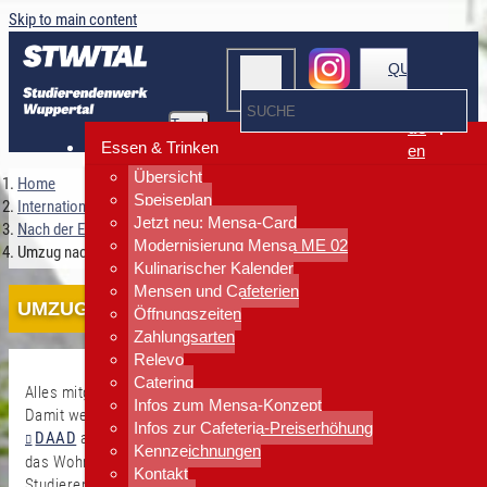
Skip to main content
QUICKLINKS
Toggle
de
navigation
Essen & Trinken
en
Übersicht
Home
Speiseplan
Internationales
Jetzt neu: Mensa-Card
Nach der Einreise
Modernisierung Mensa ME 02
Umzug nach Deutschland
Kulinarischer Kalender
Mensen und Cafeterien
UMZUG NACH DEUTSCHLAND
Öffnungszeiten
Zahlungsarten
Relevo
Catering
Alles mitgebracht nach Deutschland, bloß die Winterjacke nicht?
Infos zum Mensa-Konzept
Damit weder kleine noch große Pannen passieren, gibt der
Infos zur Cafeteria-Preiserhöhung
DAAD
allgemeine Informationen. Wichtigste Anlaufadresse für
Kennzeichnungen
das Wohnen in Wuppertal ist die Wohnraumzentrale des
Kontakt
Studierendenwerk Wuppertal. Gebrauchtmöbel und preiswerte