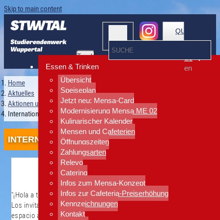
Skip to main content
QUICKLINKS
Toggle
de
navigation
Essen & Trinken
en
Übersicht
Home
Speiseplan
Aktuelles
Jetzt neu: Mensa-Card
Aktionen und Events
Modernisierung Mensa ME 02
Internationale Stammtische
Kulinarischer Kalender
Mensen und Cafeterien
INTERNATIONALE STAMMTISCHE
Öffnungszeiten
Zahlungsarten
Relevo
Catering
Infos zum Mensa-Konzept
Infos zur Cafeteria-Preiserhöhung
"¡Hola a todos!
Kennzeichnungen
Los invitamos a participar en nuestro Spanisch-Stammtisch, un
Kontakt
espacio abierto y relajado para conversar en español, conocer