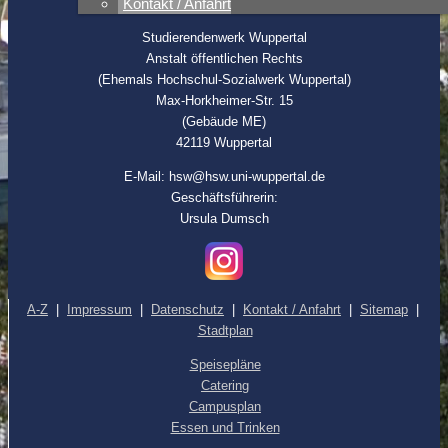
Kontakt / Anfahrt
© 2015-2026 Studierendenwerk Wuppertal
Studierendenwerk Wuppertal
Anstalt öffentlichen Rechts
(Ehemals Hochschul-Sozialwerk Wuppertal)
Max-Horkheimer-Str. 15
(Gebäude ME)
42119 Wuppertal
E-Mail: hsw@hsw.uni-wuppertal.de
Geschäftsführerin:
Ursula Dumsch
A-Z
|
Impressum
|
Datenschutz
|
Kontakt / Anfahrt
|
Sitemap
|
Stadtplan
Speisepläne
Catering
Campusplan
Essen und Trinken