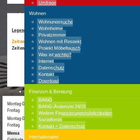
Umfrage
Wohnen
Wohnungssuche
Wohnheime
Legende
Privatzimmer
Zeiten in den Semesterferien
Wohnen mit Respekt
Zeiten in der Vorlesungszeit
Projekt Möbeltausch
Was ist wichtig?
Internet
Datenschutz
Öffnungszeiten:
Kontakt
Warme Speisen:
Download
Finanzen & Beratung
BAföG
Montag-Donnerstag
BAföG-Änderung 24/25
Freitag
Weitere Finanzierungsmöglichkeiten
Montag-Donnerstag
Sozialfonds
Freitag
Kontakt + Datenschutz
Mensa
Internationales
Gebäude ME 02