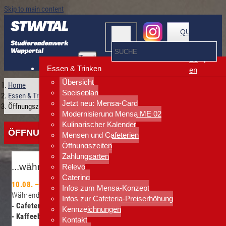
Skip to main content
QUICKLINKS
Toggle
de
navigation
Essen & Trinken
en
Übersicht
Home
Speiseplan
Essen & Trinken
Jetzt neu: Mensa-Card
Öffnungszeiten
Modernisierung Mensa ME 02
Kulinarischer Kalender
ÖFFNUNGSZEITEN
Mensen und Cafeterien
Öffnungszeiten
Zahlungsarten
...während der Semesterferien
Relevo
Catering
10.08. – 25.09.26
Infos zum Mensa-Konzept
Während dieser Zeit komplett geschlossen:
Infos zur Cafeteria-Preiserhöhung
- Cafeteria ME 03
Kennzeichnungen
- Kaffeebar "ins Grüne"
Kontakt