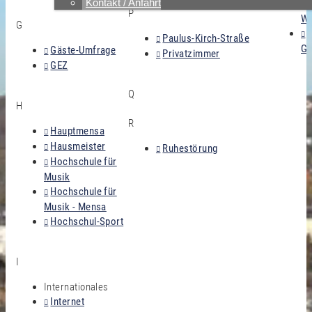
Kontakt / Anfahrt
P
W
G
Paulus-Kirch-Straße
Gr
Gäste-Umfrage
Privatzimmer
GEZ
Q
H
R
Hauptmensa
Hausmeister
Ruhestörung
Hochschule für
Musik
Hochschule für
Musik - Mensa
Hochschul-Sport
I
Internationales
Internet