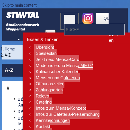
Skip to main content
QUICKLINKS
Toggle
de
navigation
Essen & Trinken
en
Übersicht
Home
Speiseplan
A-Z
Jetzt neu: Mensa-Card
Modernisierung Mensa ME 02
A-Z
Kulinarischer Kalender
Mensen und Cafeterien
Öffnungszeiten
A
Zahlungsarten
Relevo
Akademisches
Catering
Auslandsamt(AAA)
Infos zum Mensa-Konzept
Aktuelles
Infos zur Cafeteria-Preiserhöhung
Allgemeine
Kennzeichnungen
Mietbedingungen
Kontakt